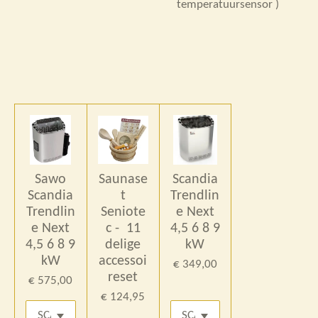
temperatuursensor )
Sawo
Saunase
Scandia
Scandia
t
Trendlin
Trendlin
Seniote
e Next
e Next
c - 11
4,5 6 8 9
4,5 6 8 9
delige
kW
kW
accessoi
€ 349,00
reset
€ 575,00
€ 124,95