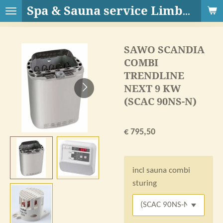
Ga
Spa & Sauna service Limburg
direct
naar
SAWO SCANDIA
de
COMBI
hoofdinhoud
TRENDLINE
NEXT 9 KW
(SCAC 90NS-N)
€ 795,50
incl sauna combi
sturing