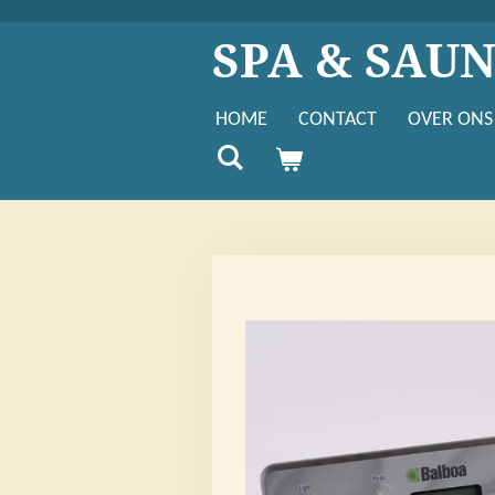
Ga
SPA & SAU
direct
naar
de
HOME
CONTACT
OVER ONS
hoofdinhoud