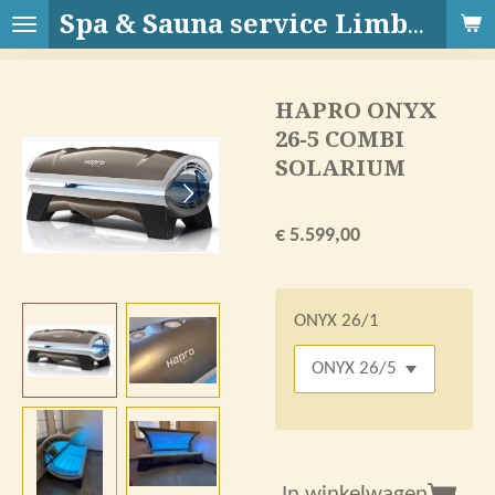
Ga
Spa & Sauna service Limburg
direct
naar
HAPRO ONYX
de
26-5 COMBI
hoofdinhoud
SOLARIUM
€ 5.599,00
ONYX 26/1
In winkelwagen