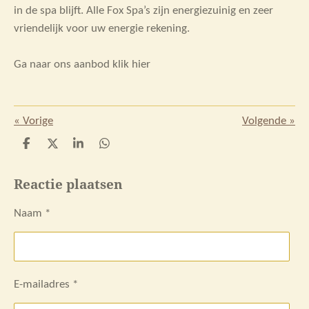
in de spa blijft. Alle Fox Spa’s zijn energiezuinig en zeer
vriendelijk voor uw energie rekening.
Ga naar ons aanbod klik hier
«
Vorige
Volgende
»
D
D
S
D
e
e
h
e
l
e
a
l
Reactie plaatsen
e
l
r
e
n
e
n
Naam *
E-mailadres *